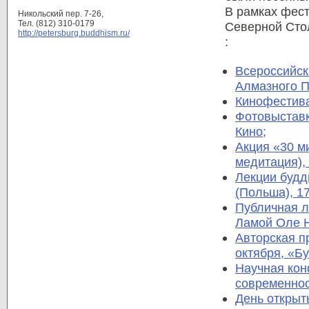
В рамках фест
Никольский пер. 7-26,
Тел. (812) 310-0179
Северной Сто
http://petersburg.buddhism.ru/
:
Всероссийск
Алмазного П
Кинофестива
Фотовыставк
Кино;
Акция «30 м
медитация),
Лекции будд
(Польша), 1
Публичная л
Ламой Оле Н
Авторская п
октября, «Б
Научная кон
современнос
День открыт