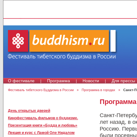
О фестивале
Программа
Новости
Для прессы
|
|
|
Фестиваль тибетского Буддизма в России
»
Программа в городах
»
Санкт-П
Программа
День открытых дверей
Санкт-Петерб
Кинофестиваль фильмов о буддизме.
лет назад, в 
Презентация книги «Будда и любовь»
Россию. Первы
Лекция и курс с Ламой Оле Нидалом
были посеяны 